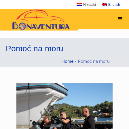
Skip
Skip
Skip
Skip
Hrvatski
English
Bonavent
to
to
to
to
primary
main
primary
footer
navigation
content
sidebar
Pomoć na moru
Home
/
Pomoć na moru