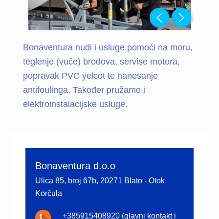
Bonaventura nudi i usluge pomoći na moru,
teglenje (vuče) brodova, servise motora,
popravak PVC yelcot te nanesanje
antifoulinga. Također pružamo i
elektroinstalacijske usluge.
Primary
Sidebar
Bonaventura d.o.o
Ulica 85, broj 67b, 20271 Blato - Otok
Korčula
+385915408920 (glavni kontakt i