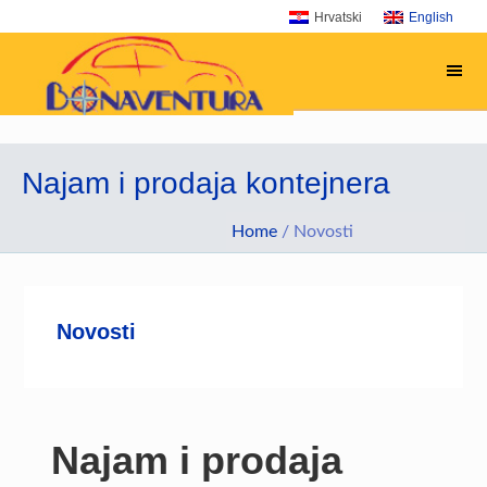
Skip
Skip
Skip
Skip
Hrvatski
English
Bonavent
to
to
to
to
primary
main
primary
footer
navigation
content
sidebar
Najam i prodaja kontejnera
Home
/
Novosti
Novosti
Najam i prodaja