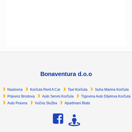
Footer
Bonaventura d.o.o
Naslovna
Korčula Rent A Car
Taxi Korčula
Suha Marina Korčula
Prijevoz Brodova
Auto Servis Korčula
Trgovina Auto Dijelova Korčula
Auto Praona
Vučna Služba
Apartmani Blato